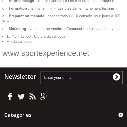
o
Apprentissage
: Tennis Cooleurs « Les 5 secrets de la frappe »
o
Formation
: tennis féminin « Les clés de l’entraînement féminin »
o
Préparation mentale
: concentration « 10 conseils pour jouer à 100
% »
o
Marketing
: vendre et se vendre « Comment mieux gagner sa vie »
16h45 – 17h30 : Clôture du colloque
Fin du colloque
www.sportexperience.net
Newsletter
Categories