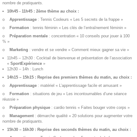
nombre de pratiquants.
10h45 - 11h45 : 2ème thème au choix :
o
Apprentissage
: Tennis Cooleurs « Les 5 secrets de la frappe »
o
Formation
: tennis féminin « Les clés de l’entraînement féminin »
o
Préparation mentale
: concentration « 10 conseils pour jouer à 100
% »
o
Marketing
: vendre et se vendre « Comment mieux gagner sa vie »
11h45 – 12h30 : Cocktail de bienvenue et présentation de l’association
«
SportExpérience
»
12h30 – 14h : Lunch
14h15 – 15h15 : Reprise des premiers thèmes du matin, au choix :
o
Apprentissage
: matériel « L’apprentissage facile et amusant »
o
Formation
: situations de jeu « Les incontournables d’une séance
réussie »
o
Préparation physique
: cardio tennis « Faites bouger votre corps »
o
Management
: démarche qualité « 20 solutions pour augmenter votre
nombre de pratiquants.
15h30 – 16h30 : Reprise des seconds thèmes du matin, au choix :